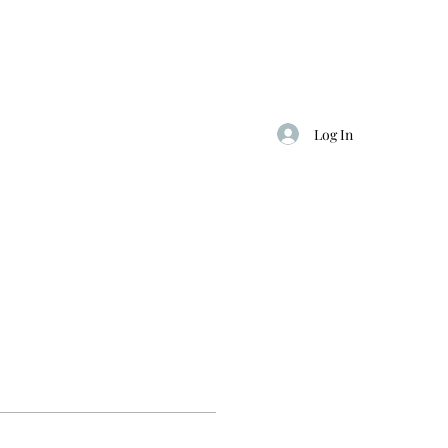
Log In