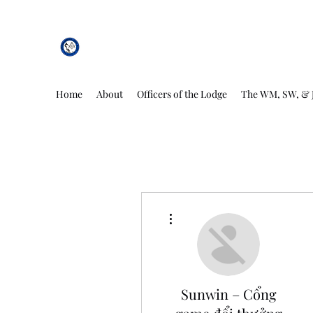
African Genesis Lodge #101
Home
About
Officers of the Lodge
The WM, SW, & 
More actions
Sunwin – Cổng