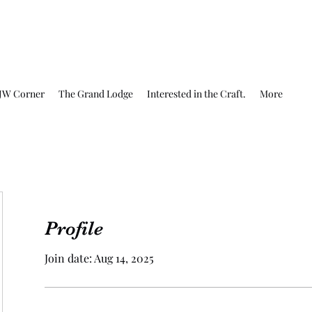
JW Corner
The Grand Lodge
Interested in the Craft.
More
Profile
Join date: Aug 14, 2025