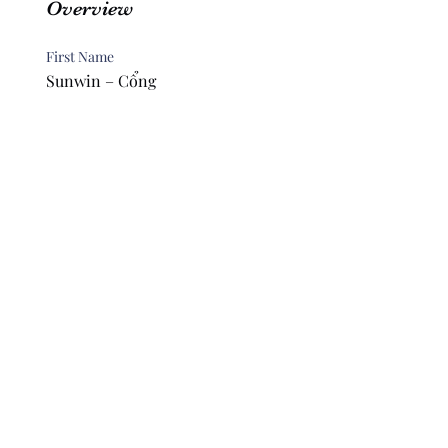
Overview
First Name
Sunwin – Cổng
 