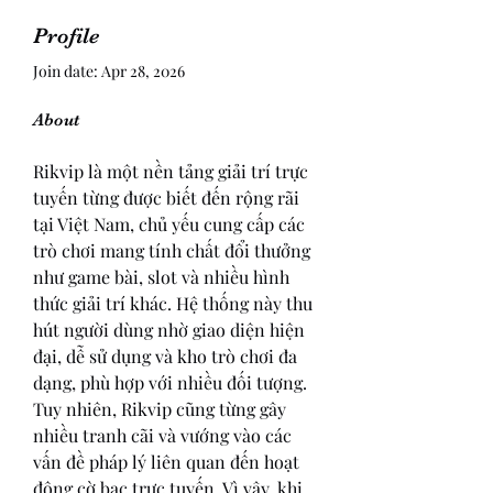
Profile
Join date: Apr 28, 2026
About
Rikvip là một nền tảng giải trí trực 
tuyến từng được biết đến rộng rãi 
tại Việt Nam, chủ yếu cung cấp các 
trò chơi mang tính chất đổi thưởng 
như game bài, slot và nhiều hình 
thức giải trí khác. Hệ thống này thu 
hút người dùng nhờ giao diện hiện 
đại, dễ sử dụng và kho trò chơi đa 
dạng, phù hợp với nhiều đối tượng. 
Tuy nhiên, Rikvip cũng từng gây 
nhiều tranh cãi và vướng vào các 
vấn đề pháp lý liên quan đến hoạt 
động cờ bạc trực tuyến. Vì vậy, khi 