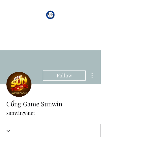
African Genesis Lodge
#101
More actions
Follow
Cổng Game Sunwin
sunwin78net