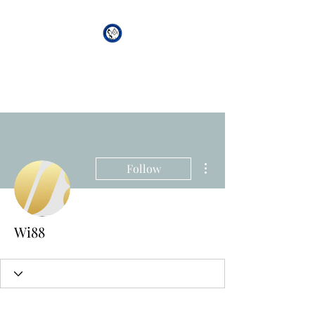
African Genesis Lodge
#101
More actions
Follow
Wi88