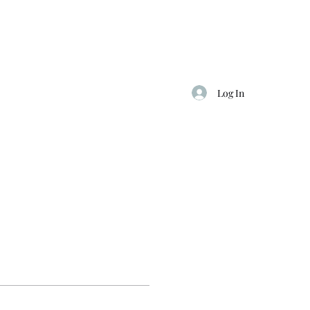
Log In