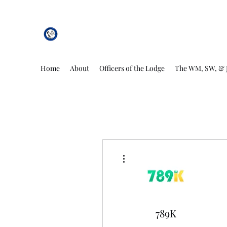
African Genesis Lodge #101
Home
About
Officers of the Lodge
The WM, SW, & 
More actions
789K