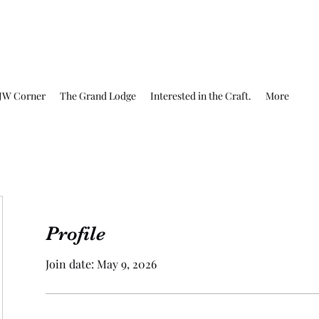
JW Corner
The Grand Lodge
Interested in the Craft.
More
Profile
Join date: May 9, 2026