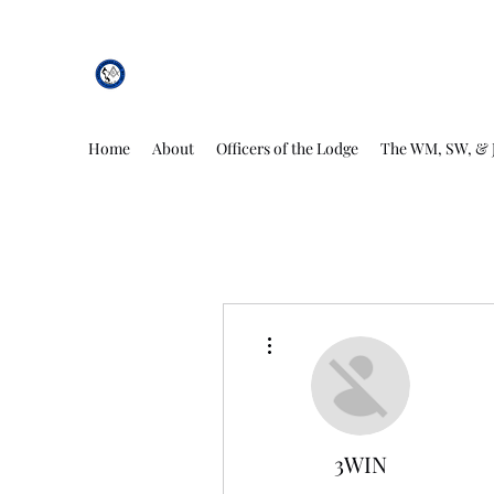
African Genesis Lodge #101
Home
About
Officers of the Lodge
The WM, SW, & 
More actions
3WIN