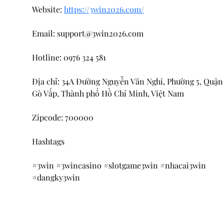
Website: 
https://3win2026.com/
Email: support@3win2026.com
Hotline: 0976 324 581
Địa chỉ: 34A Đường Nguyễn Văn Nghi, Phường 5, Quận
Gò Vấp, Thành phố Hồ Chí Minh, Việt Nam
Zipcode: 700000
Hashtags
#3win #3wincasino #slotgame3win #nhacai3win 
#dangky3win