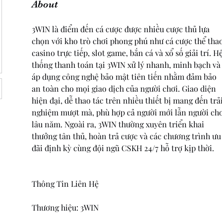
About
3WIN là điểm đến cá cược được nhiều cược thủ lựa 
chọn với kho trò chơi phong phú như cá cược thể thao
casino trực tiếp, slot game, bắn cá và xổ số giải trí. Hệ
thống thanh toán tại 3WIN xử lý nhanh, minh bạch và
áp dụng công nghệ bảo mật tiên tiến nhằm đảm bảo 
an toàn cho mọi giao dịch của người chơi. Giao diện 
hiện đại, dễ thao tác trên nhiều thiết bị mang đến trải
nghiệm mượt mà, phù hợp cả người mới lẫn người chơ
lâu năm. Ngoài ra, 3WIN thường xuyên triển khai 
thưởng tân thủ, hoàn trả cược và các chương trình ưu
đãi định kỳ cùng đội ngũ CSKH 24/7 hỗ trợ kịp thời.
Thông Tin Liên Hệ
Thương hiệu: 3WIN