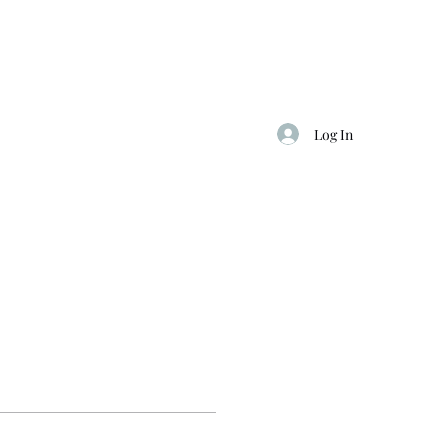
Log In