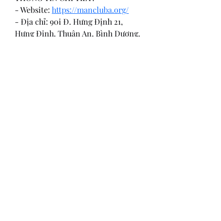
- Website: 
https://mancluba.org/
- Địa chỉ: 90i Đ. Hưng Định 21, 
Hưng Định, Thuận An, Bình Dương, 
Việt Nam
- Email: manclubaoorg@gmail.com
- Hotline: 0914889741
#manclub #conggamemanclub 
#linkvaomanclub 
#trangchumanclub #manclubaoorg
Overview
First Name
Cổng game
804 North Street Coupeville WA 98039