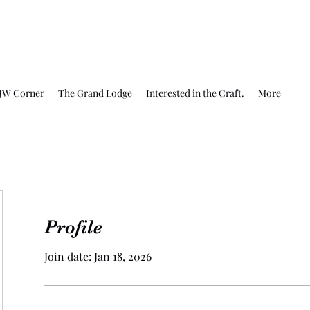
JW Corner
The Grand Lodge
Interested in the Craft.
More
Profile
Join date: Jan 18, 2026