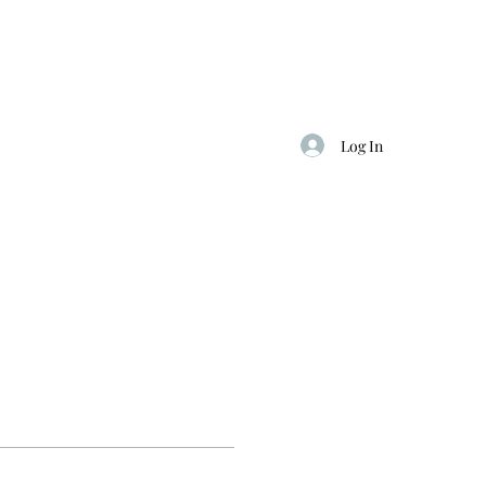
Log In