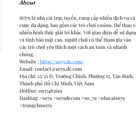
About
SO79 là nhà cái trực tuyến, cung cấp nhiều dịch vụ cá
cược đa dạng, bao gồm các trò chơi casino, thể thao v
nhiều hình thức giải trí khác. Với giao diện dễ sử dụng
và tính bảo mật cao, người chơi có thể tham gia vào 
các trò chơi yêu thích một cách an toàn và nhanh 
chóng.
Website : 
https://so79.de.com/
Email: contact@so79.de.com
Địa chỉ: 25/21 Đ. Trường Chinh, Phường 15, Tân Bình, 
Thành phố Hồ Chí Minh, Việt Nam
Hotline: 0937482619
Hashtag: #so79 #so79decom #so_79 #nhacaiso79 
#trangchuso79
804 North Street Coupeville WA 98039