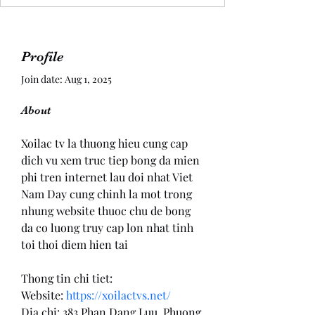
Profile
Join date: Aug 1, 2025
About
Xoilac tv la thuong hieu cung cap 
dich vu xem truc tiep bong da mien 
phi tren internet lau doi nhat Viet 
Nam Day cung chinh la mot trong 
nhung website thuoc chu de bong 
da co luong truy cap lon nhat tinh 
toi thoi diem hien tai
Thong tin chi tiet:
Website: 
https://xoilactvs.net/
Dia chi: 383 Phan Dang Luu, Phuong 