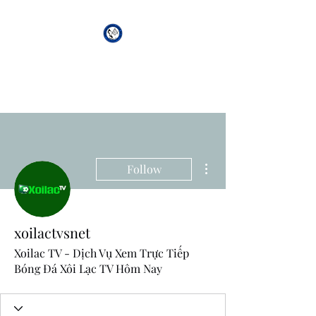
African Genesis Lodge
#101
More actions
Follow
xoilactvsnet
Xoilac TV - Dịch Vụ Xem Trực Tiếp
Bóng Đá Xôi Lạc TV Hôm Nay