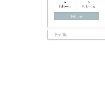
0
0
Followers
Following
Follow
Profile