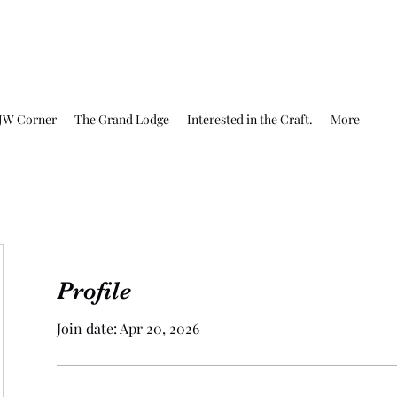
JW Corner
The Grand Lodge
Interested in the Craft.
More
Profile
Join date: Apr 20, 2026