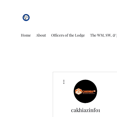
African Genesis Lodge #101
Home
About
Officers of the Lodge
The WM, SW, & 
More actions
cakhiazinfo1