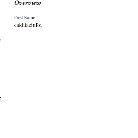
Overview
First Name
cakhiazinfo1
m 
 
 