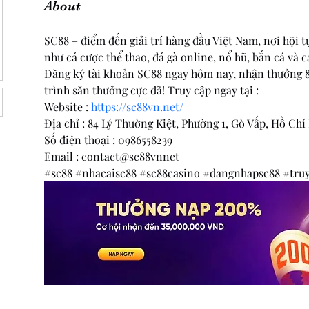
About
SC88 – điểm đến giải trí hàng đầu Việt Nam, nơi hội t
như cá cược thể thao, đá gà online, nổ hũ, bắn cá và c
Đăng ký tài khoản SC88 ngay hôm nay, nhận thưởng 88
trình săn thưởng cực đã! Truy cập ngay tại :
Website : 
https://sc88vn.net/
Địa chỉ : 84 Lý Thường Kiệt, Phường 1, Gò Vấp, Hồ Ch
Số điện thoại : 0986558239
Email : contact@sc88vnnet
#sc88 #nhacaisc88 #sc88casino #dangnhapsc88 #tru