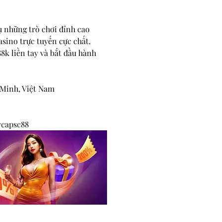
ụ những trò chơi đỉnh cao 
asino trực tuyến cực chất. 
k liền tay và bắt đầu hành 
í Minh, Việt Nam
ycapsc88