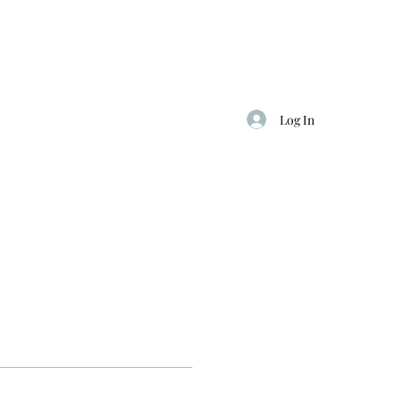
Log In