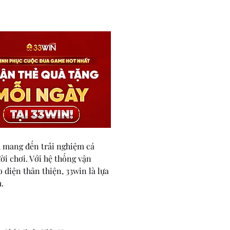
 mang đến trải nghiệm cá 
i chơi. Với hệ thống vận 
diện thân thiện, 33win là lựa 
.