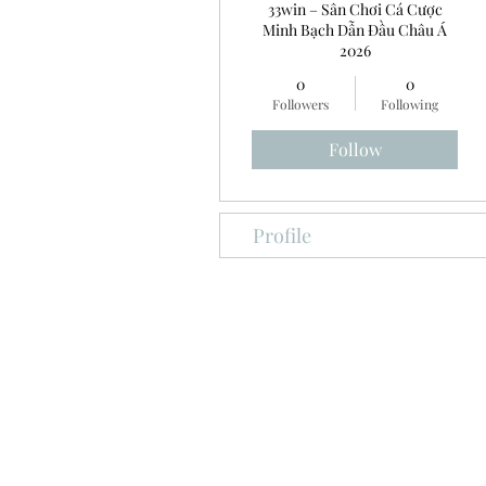
33win – Sân Chơi Cá Cược
Minh Bạch Dẫn Đầu Châu Á
2026
0
0
Followers
Following
Follow
Profile