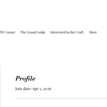
JW Corner
The Grand Lodge
Interested in the Craft.
More
Profile
Join date: Apr 5, 2026