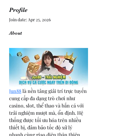
Profile
Join date: Apr 25, 2026
About
Jun88
 là nền tảng giải trí trực tuyến 
cung cấp đa dạng trò chơi như 
casino, slot, thể thao và bắn cá với 
trải nghiệm mượt mà, ổn định. Hệ 
thống được tối ưu hóa trên nhiều 
thiết bị, đảm bảo tốc độ xử lý 
nhanh cùng giao diện thân thiện 