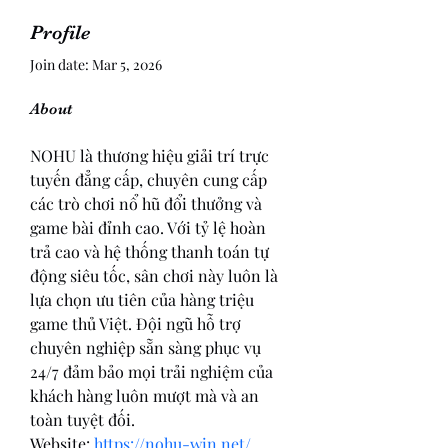
Profile
Join date: Mar 5, 2026
About
NOHU là thương hiệu giải trí trực 
tuyến đẳng cấp, chuyên cung cấp 
các trò chơi nổ hũ đổi thưởng và 
game bài đỉnh cao. Với tỷ lệ hoàn 
trả cao và hệ thống thanh toán tự 
động siêu tốc, sân chơi này luôn là 
lựa chọn ưu tiên của hàng triệu 
game thủ Việt. Đội ngũ hỗ trợ 
chuyên nghiệp sẵn sàng phục vụ 
24/7 đảm bảo mọi trải nghiệm của 
khách hàng luôn mượt mà và an 
toàn tuyệt đối.
Website: 
https://nohu-win.net/