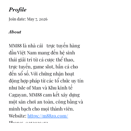
Profile
Join date: May 7, 2026
About
MM88 là nhà cái   trực tuyến hàng 
đầu Việt Nam mang đến hệ sinh 
thái giải trí từ cá cược thể thao,  
trực tuyến, game slot, bắn cá cho 
đến xổ số. Với chứng nhận hoạt 
động hợp pháp từ các tổ chức uy tín 
như Isle of Man và Khu kinh tế 
Cagayan, MM88 cam kết xây dựng 
một sân chơi an toàn, công bằng và 
minh bạch cho mọi thành viên. 
Website: 
https://m88zo.com/
Phone:  0352939453
Địa chỉ:  40/57 Số 41, Tân Quy, Quận 