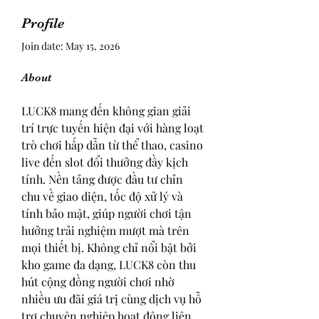
Profile
Join date: May 15, 2026
About
LUCK8 mang đến không gian giải 
trí trực tuyến hiện đại với hàng loạt 
trò chơi hấp dẫn từ thể thao, casino 
live đến slot đổi thưởng đầy kịch 
tính. Nền tảng được đầu tư chỉn 
chu về giao diện, tốc độ xử lý và 
tính bảo mật, giúp người chơi tận 
hưởng trải nghiệm mượt mà trên 
mọi thiết bị. Không chỉ nổi bật bởi 
kho game đa dạng, LUCK8 còn thu 
hút cộng đồng người chơi nhờ 
nhiều ưu đãi giá trị cùng dịch vụ hỗ 
trợ chuyên nghiệp hoạt động liên 