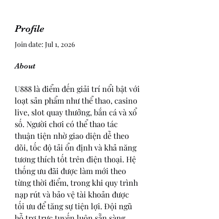
Profile
Join date: Jul 1, 2026
About
U888 là điểm đến giải trí nổi bật với 
loạt sản phẩm như thể thao, casino 
live, slot quay thưởng, bắn cá và xổ 
số. Người chơi có thể thao tác 
thuận tiện nhờ giao diện dễ theo 
dõi, tốc độ tải ổn định và khả năng 
tương thích tốt trên điện thoại. Hệ 
thống ưu đãi được làm mới theo 
từng thời điểm, trong khi quy trình 
nạp rút và bảo vệ tài khoản được 
tối ưu để tăng sự tiện lợi. Đội ngũ 
hỗ trợ trực tuyến luôn sẵn sàng 