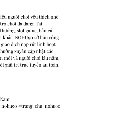
ều người chơi yêu thích nhờ 
trò chơi đa dạng. Tại 
thưởng, slot game, bắn cá 
dẫn khác. NOHU90 sở hữu công 
 giao dịch nạp rút linh hoạt 
thường xuyên cập nhật các 
n mới và người chơi lâu năm. 
giải trí trực tuyến an toàn, 
t Nam
_nohu90 #trang_chu_nohu90 