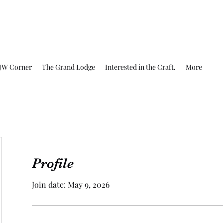
JW Corner
The Grand Lodge
Interested in the Craft.
More
Profile
Join date: May 9, 2026