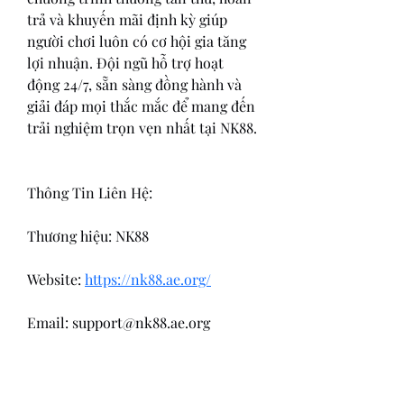
trả và khuyến mãi định kỳ giúp 
người chơi luôn có cơ hội gia tăng 
lợi nhuận. Đội ngũ hỗ trợ hoạt 
động 24/7, sẵn sàng đồng hành và 
giải đáp mọi thắc mắc để mang đến 
trải nghiệm trọn vẹn nhất tại NK88.
Thông Tin Liên Hệ:
Thương hiệu: NK88
Website: 
https://nk88.ae.org/
Email: support@nk88.ae.org
Hotline: 0957 234 818