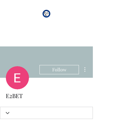
African Genesis Lodge
#101
More actions
Follow
E2BET