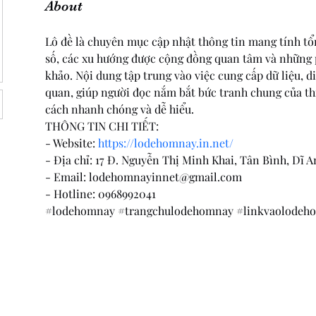
About
Lô đề là chuyên mục cập nhật thông tin mang tính tổ
số, các xu hướng được cộng đồng quan tâm và những 
khảo. Nội dung tập trung vào việc cung cấp dữ liệu, d
quan, giúp người đọc nắm bắt bức tranh chung của th
cách nhanh chóng và dễ hiểu.
THÔNG TIN CHI TIẾT: 
- Website: 
https://lodehomnay.in.net/
- Địa chỉ: 17 Đ. Nguyễn Thị Minh Khai, Tân Bình, Dĩ 
- Email: lodehomnayinnet@gmail.com
- Hotline: 0968992041
#lodehomnay #trangchulodehomnay #linkvaolodeh
804 North Street Coupeville WA 98039