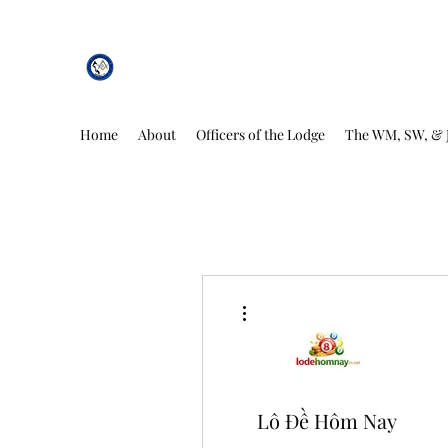
African Genesis Lodge #101
Home
About
Officers of the Lodge
The WM, SW, & 
More actions
Lô Đề Hôm Nay