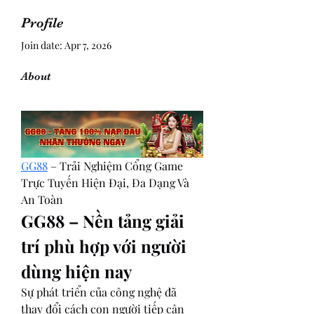
Profile
Join date: Apr 7, 2026
About
GG88
 – Trải Nghiệm Cổng Game 
Trực Tuyến Hiện Đại, Đa Dạng Và 
An Toàn
GG88 – Nền tảng giải 
trí phù hợp với người 
dùng hiện nay
Sự phát triển của công nghệ đã 
thay đổi cách con người tiếp cận 