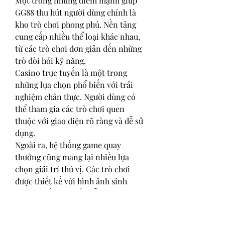
Một trong những điểm mạnh giúp 
GG88 thu hút người dùng chính là 
kho trò chơi phong phú. Nền tảng 
cung cấp nhiều thể loại khác nhau, 
từ các trò chơi đơn giản đến những 
trò đòi hỏi kỹ năng.
Casino trực tuyến là một trong 
những lựa chọn phổ biến với trải 
nghiệm chân thực. Người dùng có 
thể tham gia các trò chơi quen 
thuộc với giao diện rõ ràng và dễ sử 
dụng.
Ngoài ra, hệ thống game quay 
thưởng cũng mang lại nhiều lựa 
chọn giải trí thú vị. Các trò chơi 
được thiết kế với hình ảnh sinh 
động và lối chơi hấp dẫn, giúp 
người dùng không cảm thấy nhàm 
chán.