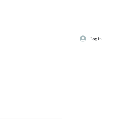
Log In