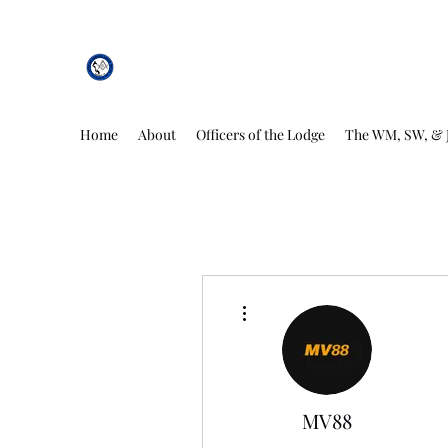
African Genesis Lodge #101
Home
About
Officers of the Lodge
The WM, SW, & 
More actions
MV88